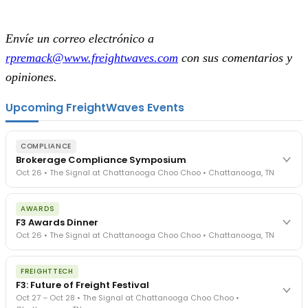
Envíe un correo electrónico a
rpremack@www.freightwaves.com
con sus comentarios y
opiniones.
Upcoming FreightWaves Events
COMPLIANCE
Brokerage Compliance Symposium
Oct 26 • The Signal at Chattanooga Choo Choo • Chattanooga, TN
The day before F3. Every compliance issue you face - fraud
AWARDS
exposure, carrier liability, FMCSA rules, cargo theft, insurance gaps
F3 Awards Dinner
- navigated by attorneys and operators defining best practices
Oct 26 • The Signal at Chattanooga Choo Choo • Chattanooga, TN
in a changing industry.
The Signal at Chattanooga Choo Choo • Chattanooga, TN
The night before F3. FreightTech100 companies honored.
REGISTER NOW
FREIGHTTECH
FreightTech 25 and Shipper of Choice winners revealed live.
F3: Future of Freight Festival
Cocktail reception into dinner and live music - 300 industry
Oct 27 – Oct 28 • The Signal at Chattanooga Choo Choo •
leaders in one purpose-built room.