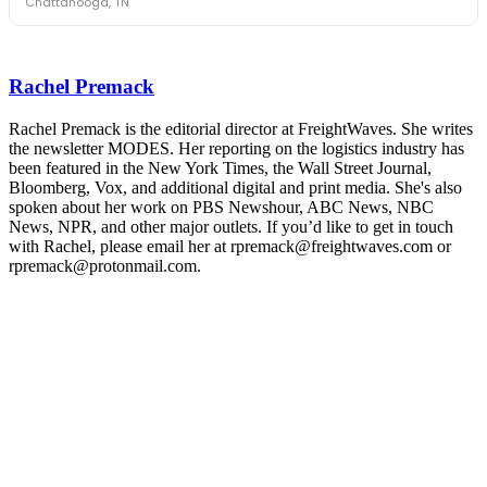
Chattanooga, TN
The Signal at Chattanooga Choo Choo • Chattanooga, TN
REGISTER NOW
Industry-defining keynotes, rapid-fire technology demos, and
industry leaders networking in experiences across Chattanooga
Rachel Premack
- plus the inaugural F3 Awards Dinner featuring the FreightTech
and Shipper of Choice reveals.
The Signal at Chattanooga Choo Choo • Chattanooga, TN
Rachel Premack is the editorial director at FreightWaves. She writes
the newsletter MODES. Her reporting on the logistics industry has
REGISTER NOW
been featured in the New York Times, the Wall Street Journal,
Bloomberg, Vox, and additional digital and print media. She's also
spoken about her work on PBS Newshour, ABC News, NBC
News, NPR, and other major outlets. If you’d like to get in touch
with Rachel, please email her at rpremack@freightwaves.com or
rpremack@protonmail.com.