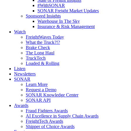
State of Freight Insights
#WithSONAR
SONAR Freight Market Updates
Sponsored Insights
Warehouse In The Sky
Insurance & Risk Management
Watch
FreightWaves Today
What the Truck?!?
Brake Check
The Long Haul
TruckTech
Loaded & Rolling
Listen
Newsletters
SONAR
Learn More
Request a Demo
SONAR Knowledge Center
SONAR API
Awards
Fraud Fighters Awards
AI Excellence in Supply Chain Awards
FreightTech Awards
Shipper of Choice Awards