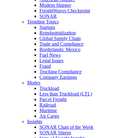
Modern Shipper
FreightWaves Checkpoint
SONAR
Trending Topics
Startups
Reindustrialization
Global Supply Chain
Trade and Compliance
Borderlands: Mexico
Fuel News
Legal Issues
Fraud
Trucking Compliance
Company Earnings
Modes
Truckload
Less than Truckload (LTL)
Parcel Freight
Railroad
Maritime
Air Cargo
Insights
SONAR Chart of the Week
SONAR Sitreps