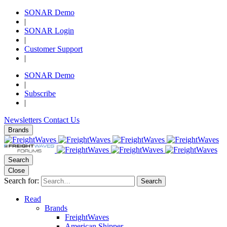
SONAR Demo
|
SONAR Login
|
Customer Support
|
SONAR Demo
|
Subscribe
|
Newsletters
Contact Us
Brands
Search
Close
Search for:
Search
Read
Brands
FreightWaves
American Shipper