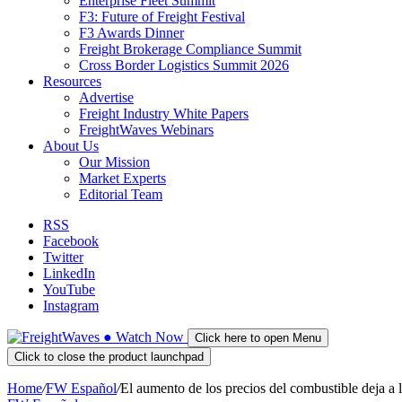
Enterprise Fleet Summit
F3: Future of Freight Festival
F3 Awards Dinner
Freight Brokerage Compliance Summit
Cross Border Logistics Summit 2026
Resources
Advertise
Freight Industry White Papers
FreightWaves Webinars
About Us
Our Mission
Market Experts
Editorial Team
RSS
Facebook
Twitter
LinkedIn
YouTube
Instagram
●
Watch
Now
Click here to open Menu
Click to close the product launchpad
Home
/
FW Español
/
El aumento de los precios del combustible deja a l