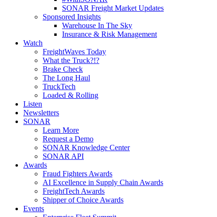
SONAR Freight Market Updates
Sponsored Insights
Warehouse In The Sky
Insurance & Risk Management
Watch
FreightWaves Today
What the Truck?!?
Brake Check
The Long Haul
TruckTech
Loaded & Rolling
Listen
Newsletters
SONAR
Learn More
Request a Demo
SONAR Knowledge Center
SONAR API
Awards
Fraud Fighters Awards
AI Excellence in Supply Chain Awards
FreightTech Awards
Shipper of Choice Awards
Events