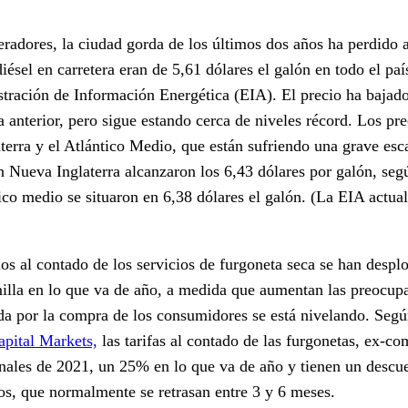
eradores, la ciudad gorda de los últimos dos años ha perdido 
diésel en carretera eran de 5,61 dólares el galón en todo el pa
tración de Información Energética (EIA). El precio ha bajad
 anterior, pero sigue estando cerca de niveles récord. Los prec
erra y el Atlántico Medio, que están sufriendo una grave esca
n Nueva Inglaterra alcanzaron los 6,43 dólares por galón, seg
ico medio se situaron en 6,38 dólares el galón. (La EIA actual
ios al contado de los servicios de furgoneta seca se han desp
 milla en lo que va de año, a medida que aumentan las preocup
a por la compra de los consumidores se está nivelando. Segú
pital Markets,
las tarifas al contado de las furgonetas, ex-c
nales de 2021, un 25% en lo que va de año y tienen un descu
atos, que normalmente se retrasan entre 3 y 6 meses.