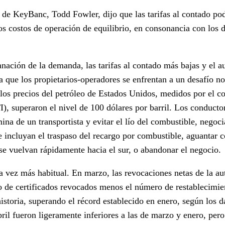
e de KeyBanc, Todd Fowler, dijo que las tarifas al contado po
os costos de operación de equilibrio, en consonancia con los 
lanación de la demanda, las tarifas al contado más bajas y el 
ca que los propietarios-operadores se enfrentan a un desafío 
 los precios del petróleo de Estados Unidos, medidos por el 
), superaron el nivel de 100 dólares por barril. Los conductor
ina de un transportista y evitar el lío del combustible, negoc
 incluyan el traspaso del recargo por combustible, aguantar c
 se vuelvan rápidamente hacia el sur, o abandonar el negocio.
a vez más habitual. En marzo, las revocaciones netas de la au
ro de certificados revocados menos el número de restablecimie
historia, superando el récord establecido en enero, según los 
ril fueron ligeramente inferiores a las de marzo y enero, per