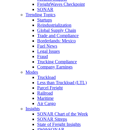
FreightWaves Checkpoint
SONAR
Trending Topics
Startups
Reindustrialization
Global Supply Chain
Trade and Compliance
Borderlands: Mexico
Fuel News
Legal Issues
Fraud
Trucking Compliance
Company Earnings
Modes
Truckload
Less than Truckload (LTL)
Parcel Freight
Railroad
Maritime
Air Cargo
Insights
SONAR Chart of the Week
SONAR Sitreps
State of Freight Insights
#WithSONAR