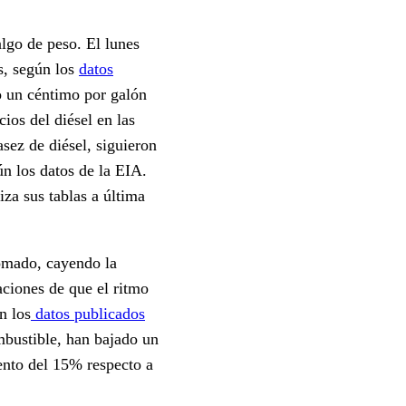
algo de peso. El lunes
ís, según los
datos
o un céntimo por galón
ios del diésel en las
sez de diésel, siguieron
ún los datos de la EIA.
iza sus tablas a última
lomado, cayendo la
aciones de que el ritmo
n los
datos publicados
ombustible, han bajado un
ento del 15% respecto a